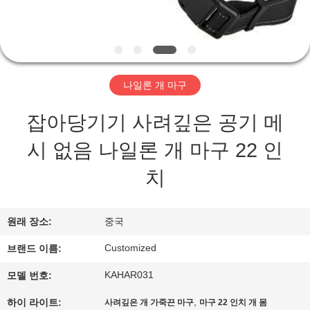
하
여
공
나일론 개 마구
장
잡아당기기 사려깊은 공기 메
여
시 없음 나일론 개 마구 22 인
행
치
품
원래 장소:
중국
질
Customized
브랜드 이름:
관
KAHAR031
모델 번호:
리
,
하이 라이트:
사려깊은 개 가죽끈 마구
마구 22 인치 개 몸