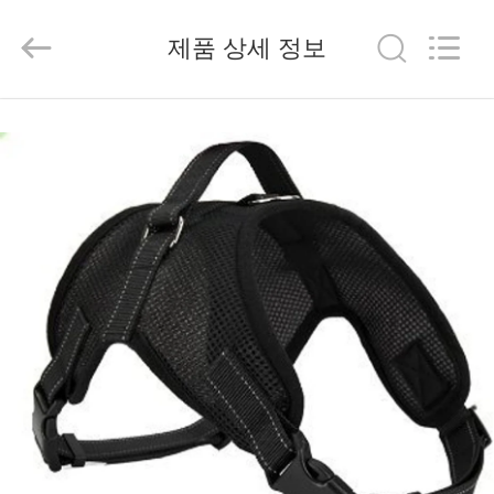
-
2026
SPUPPS
제품 상세 정보
LIMITED.
All
Rights
Reserved.
Developed
집
by
ECER
제
품
우
리
에
대