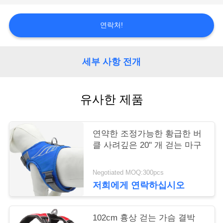
연
연락처!
락
주
세부 사항 전개
세
요
유사한 제품
인
연약한 조정가능한 황급한 버
클 사려깊은 20" 개 걷는 마구
용
문
Negotiated MOQ:300pcs
저희에게 연락하십시오
을
요
102cm 흉상 걷는 가슴 결박