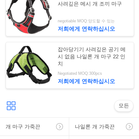
사려깊은 메시 개 조끼 마구
구
하
negotiable MOQ:양도할 수 있는
저희에게 연락하십시오
세
요
잡아당기기 사려깊은 공기 메
시 없음 나일론 개 마구 22 인
치
사
Negotiated MOQ:300pcs
이
저희에게 연락하십시오
트
맵
모든
PRIVACY
개 마구 가죽끈
나일론 개 가죽끈
POLICY