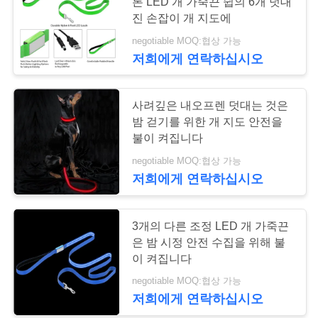
론 LED 개 가죽끈 쉽의 6개 덧대
진 손잡이 개 지도에
연
negotiable MOQ:협상 가능
63
락
저희에게 연락하십시오
연약한 나일론 개 목
주
걸이
사려깊은 내오프렌 덧대는 것은
세
밤 걷기를 위한 개 지도 안전을
요
불이 켜집니다
negotiable MOQ:협상 가능
저희에게 연락하십시오
인
30
용
3개의 다른 조정 LED 개 가죽끈
방수 개 가죽끈
은 밤 시정 안전 수집을 위해 불
문
이 켜집니다
을
negotiable MOQ:협상 가능
저희에게 연락하십시오
요