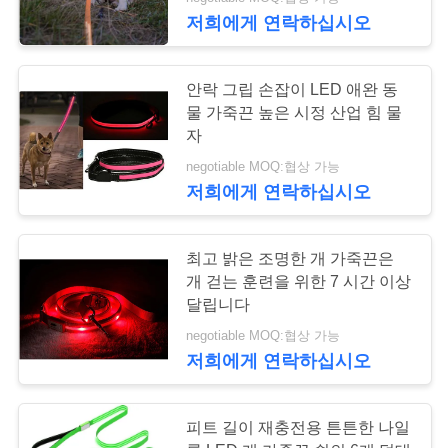
하
저희에게 연락하십시오
여
35
안락 그립 손잡이 LED 애완 동
공
물 가죽끈 높은 시정 산업 힘 물
자
LED 개 가죽끈
장
negotiable MOQ:협상 가능
여
저희에게 연락하십시오
행
최고 밝은 조명한 개 가죽끈은
개 걷는 훈련을 위한 7 시간 이상
품
94
달립니다
질
negotiable MOQ:협상 가능
나일론 개 마구
저희에게 연락하십시오
관
리
피트 길이 재충전용 튼튼한 나일