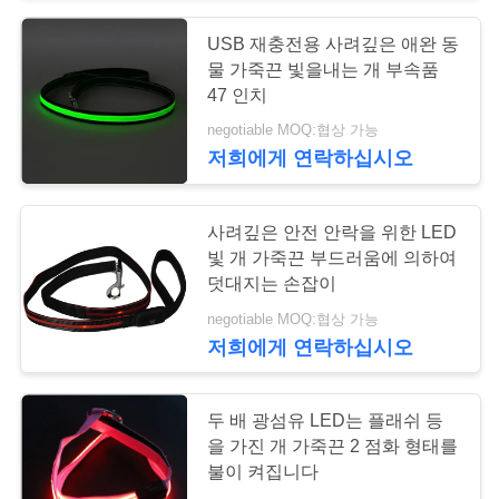
구
USB 재충전용 사려깊은 애완 동
11
하
물 가죽끈 빛을내는 개 부속품
철회 가능한 개 가죽
47 인치
세
negotiable MOQ:협상 가능
끈
요
저희에게 연락하십시오
사
사려깊은 안전 안락을 위한 LED
빛 개 가죽끈 부드러움에 의하여
이
덧대지는 손잡이
36
트
negotiable MOQ:협상 가능
Handmade 개 가죽
저희에게 연락하십시오
맵
가죽끈
두 배 광섬유 LED는 플래쉬 등
PRIVACY
을 가진 개 가죽끈 2 점화 형태를
불이 켜집니다
POLICY