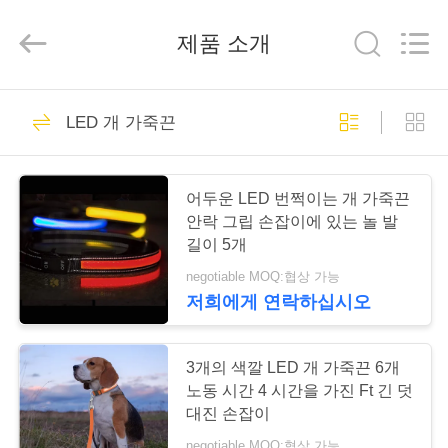
-
2026
SPUPPS
제품 소개
LIMITED.
All
Rights
Reserved.
Developed
집
by
50
ECER
LED 개 가죽끈
개 마구 가죽끈
제
어두운 LED 번쩍이는 개 가죽끈
품
안락 그립 손잡이에 있는 놀 발
길이 5개
negotiable MOQ:협상 가능
우
저희에게 연락하십시오
69
리
에
3개의 색깔 LED 개 가죽끈 6개
나일론 개 가죽끈
노동 시간 4 시간을 가진 Ft 긴 덧
대
대진 손잡이
negotiable MOQ:협상 가능