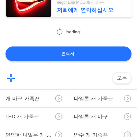
negotiable MOQ:협상 가능
10
저희에게 연락하십시오
번쩍이는 지도된 개
loading...
마구
연락처!
49
모든
고양이 마구 고리
개 마구 가죽끈
나일론 개 가죽끈
LED 개 가죽끈
나일론 개 마구
연약한 나일론 개 목걸이
방수 개 가죽끈