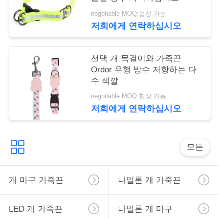
구
negotiable MOQ:협상 가능
저희에게 연락하십시오
하
세
선택 개 목걸이와 가죽끈
요
Ordor 유행 방수 저항하는 다
수 색깔
negotiable MOQ:협상 가능
사
저희에게 연락하십시오
이
트
모든
맵
개 마구 가죽끈
나일론 개 가죽끈
PRIVACY
POLICY
LED 개 가죽끈
나일론 개 마구