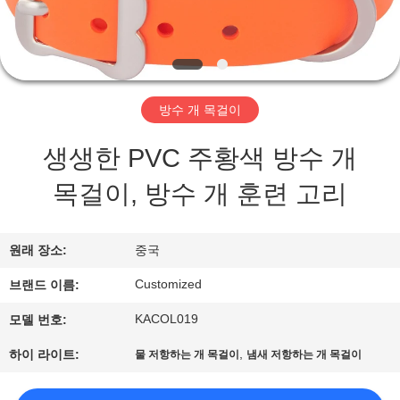
하
여
공
방수 개 목걸이
장
생생한 PVC 주황색 방수 개
여
목걸이, 방수 개 훈련 고리
행
원래 장소:
중국
품
Customized
브랜드 이름:
질
KACOL019
모델 번호:
관
,
하이 라이트:
물 저항하는 개 목걸이
냄새 저항하는 개 목걸이
리