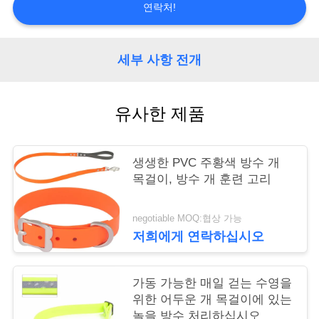
연락처!
연
락
세부 사항 전개
주
세
유사한 제품
요
생생한 PVC 주황색 방수 개
목걸이, 방수 개 훈련 고리
인
용
negotiable MOQ:협상 가능
저희에게 연락하십시오
문
을
가동 가능한 매일 걷는 수영을
위한 어두운 개 목걸이에 있는
요
놀을 방수 처리하십시오