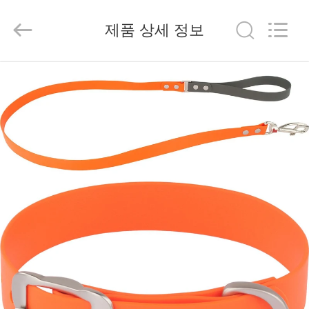
2020
-
2026
제품 상세 정보
SPUPPS
LIMITED.
All
Rights
Reserved.
집
Developed
by
ECER
제
품
우
리
에
대